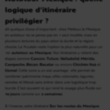
logique d’itinéraire
privilégier ?
dit quelque chose d’important : chez Meltour, le Mexique
en autotour ne se pense pas en 1 seul modèle, mais en
plusieurs lectures du pays selon la durée et la région
choisie. Le Yucatán reste l’option la plus naturelle pour un
1er
autotour au Mexique
. Vos itinéraires y relient des
étapes comme
Cancún
,
Tulum
,
Valladolid
,
Mérida
,
Campeche
,
Bécan
,
Bacalar
ou encore
Chichén Itzá
et
Uxmal
. Cette zone a un vrai avantage : elle permet de
combiner patrimoine maya, villes coloniales, lagunes,
cenotes et littoral sans entrer dans une logistique trop
lourde. C’est souvent ce qui rend le voyage plus fluide sur
10 jours
comme sur
2 semaines
.
À l’inverse, votre itinéraire
Sur les routes du Mexique