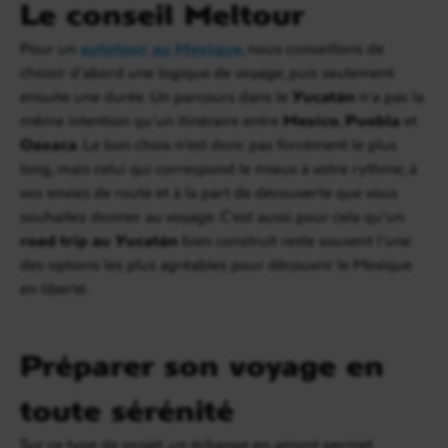
Le conseil Meltour
Pour un
autotour au Mexique
, nous conseillons de
choisir d’abord une logique de voyage, puis seulement
ensuite une durée. Un parcours dans le
Yucatán
n’a pas la
même intention qu’un itinéraire entre
Mexico
,
Puebla
et
Oaxaca
. Le bon choix n’est donc pas forcément le plus
long, mais celui qui correspond le mieux à votre rythme, à
vos envies de route et à la part de découverte que vous
souhaitez donner au voyage. C’est aussi pour cela qu’un
road trip au Yucatán
bien construit reste souvent l’une
des options les plus agréables pour découvrir le Mexique
en liberté.
Préparer son voyage en
toute sérénité
Sur ce type de projet, un échange en amont permet