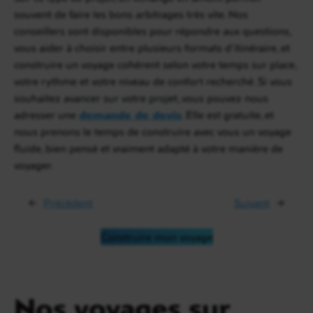
souvent de faire les bons arbitrages très vite. Nos
conseillers sont disponibles pour répondre aux questions,
vous aider à choisir entre plusieurs formats d’itinéraire, et
construire un voyage cohérent selon votre temps sur place,
votre rythme et votre niveau de confort recherché. Si vous
souhaitez avancer sur votre projet, vous pouvez nous
adresser une
demande de devis
. Elle est gratuite, et
nous prenons le temps de construire avec vous un voyage
fluide, bien pensé et vraiment adapté à votre manière de
voyager.
←
Précédent
Suivant
→
Construire mon voyage
Nos voyages sur