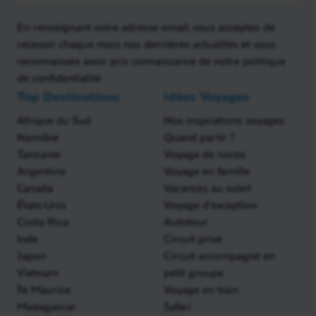
En renseignant votre adresse email, vous acceptez de
recevoir chaque mois nos dernières actualités et vous
reconnaissez avoir pris connaissance de notre politique
de confidentialité
Top Destinations
Idées Voyages
Afrique du Sud
Nos inspirations voyages
Namibie
Quand partir ?
Tanzanie
Voyage de noces
Argentine
Voyage en famille
Canada
Vacances au soleil
États-Unis
Voyage d'exception
Costa Rica
Autotour
Inde
Circuit privé
Japon
Circuit accompagné en
Vietnam
petit groupe
Île Maurice
Voyage en train
Madagascar
Safari