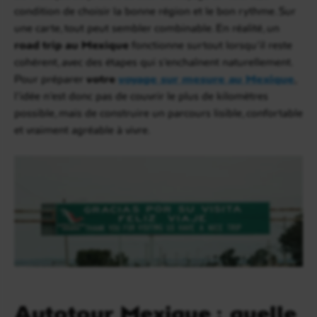
condition de choisir la bonne région et le bon rythme. Sur
une carte, tout peut sembler combinable. En réalité, un
road trip au Mexique
fonctionne surtout lorsqu’il reste
cohérent, avec des étapes qui s’enchaînent naturellement.
Pour préparer
votre
voyage sur mesure au Mexique
,
l’idée n’est donc pas de couvrir le plus de kilomètres
possible, mais de construire un parcours lisible, confortable
et vraiment agréable à vivre.
Autotour Mexique : quelle