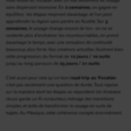
sans dispersion excessive. En
2 semaines
, on gagne en
équilibre : les étapes respirent davantage, et l’on peut
approfondir la région sans perdre en fluidité. Sur
3
semaines
, le voyage change encore de ton : on ne se
contente plus d’enchaîner les incontournables, on prend
davantage le temps, avec une sensation de continuité
beaucoup plus forte. Vos créations actuelles illustrent bien
cette progression, du format de
12 jours / 10 nuits
jusqu’au long parcours de
23 jours / 21 nuits
.
C’est aussi pour cela qu’un bon
road trip au Yucatán
n’est pas seulement une question de durée. Tout repose
sur la manière dont les étapes se répondent. Un itinéraire
réussi garde un fil conducteur, ménage des transitions
simples, et évite de transformer le voyage en suite de
trajets. Au Mexique, cette cohérence compte énormément.