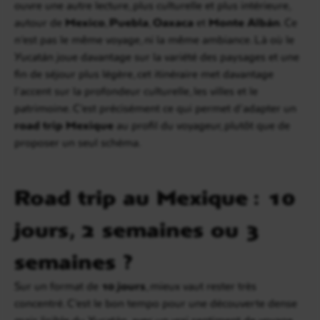
ouvre une autre lecture, plus culturelle et plus intérieure,
autour de
Mexico
,
Puebla
,
Oaxaca
et
Monte Albán
. Ce
n’est pas le même voyage, ni la même ambiance. Là où le
Yucatán joue davantage sur la variété des paysages et une
fin de séjour plus légère, cet itinéraire met davantage
l’accent sur la profondeur culturelle, les villes et le
patrimoine. C’est précisément ce qui permet d’adapter un
road trip Mexique
au profil du voyageur, plutôt que de
proposer un seul schéma.
Road trip au Mexique : 10
jours, 2 semaines ou 3
semaines ?
Sur un format de
10 jours
, mieux vaut rester très
concentré. C’est le bon tempo pour une découverte dense
mais lisible du Yucatán, avec un vrai sentiment de voyage