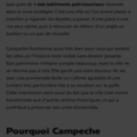
avec près de
1 000 bâtiments patrimoniaux
recensés
dans la zone protégée. C’est une ville où l’on prend plaisir à
marcher, à regarder les façades, à passer d’une place à une
rue plus calme, puis à retrouver au détour d’un angle un
bastion ou un pan de muraille.
Campeche fonctionne aussi très bien pour ceux qui aiment
les villes où l’histoire reste visible sans devenir pesante.
Son patrimoine militaire compte beaucoup, mais la ville ne
se résume pas à cela. Elle garde une vraie douceur de vie,
avec une promenade facile, un rythme agréable et une
lumière très particulière liée à sa situation sur le golfe.
Cette impression vient aussi du fait que la ville s’est moins
transformée que d’autres centres historiques, ce qui a
contribué à préserver son unité d’ensemble.
Pourquoi Campeche