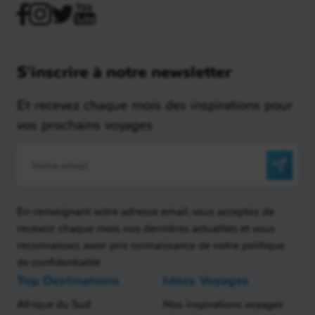
S'inscrire à notre newsletter
Et recevez chaque mois des inspirations pour
vos prochains voyages
En renseignant votre adresse email, vous acceptez de
recevoir chaque mois nos dernières actualités et vous
reconnaissez avoir pris connaissance de notre politique
de confidentialité
Top Destinations
Idées Voyages
Afrique du Sud
Nos inspirations voyages