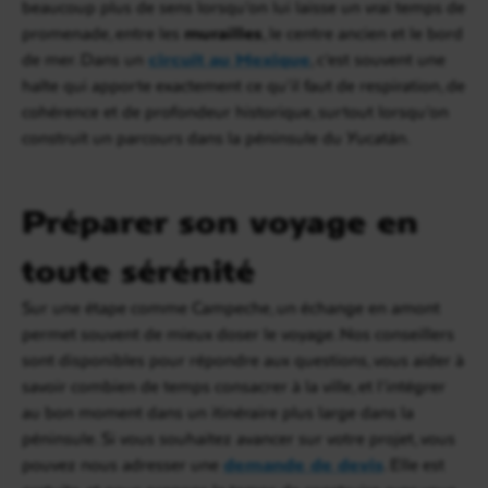
beaucoup plus de sens lorsqu’on lui laisse un vrai temps de
promenade, entre les
murailles
, le centre ancien et le bord
de mer. Dans un
circuit au Mexique
, c’est souvent une
halte qui apporte exactement ce qu’il faut de respiration, de
cohérence et de profondeur historique, surtout lorsqu’on
construit un parcours dans la péninsule du Yucatán.
Préparer son voyage en
toute sérénité
Sur une étape comme Campeche, un échange en amont
permet souvent de mieux doser le voyage. Nos conseillers
sont disponibles pour répondre aux questions, vous aider à
savoir combien de temps consacrer à la ville, et l’intégrer
au bon moment dans un itinéraire plus large dans la
péninsule. Si vous souhaitez avancer sur votre projet, vous
pouvez nous adresser une
demande de devis
. Elle est