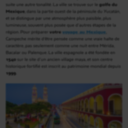
suite une autre tonalité. La ville se trouve sur le
golfe du
Mexique
, dans la partie ouest de la péninsule du Yucatán,
et se distingue par une atmosphère plus paisible, plus
lumineuse, souvent plus posée que d’autres étapes de la
région. Pour préparer
votre
voyage au Mexique
,
Campeche mérite d’être pensée comme une vraie halte de
caractère, pas seulement comme une nuit entre Mérida,
Bacalar ou Palenque. La ville espagnole a été fondée en
1540
sur le site d’un ancien village maya, et son centre
historique fortifié est inscrit au patrimoine mondial depuis
1999
.