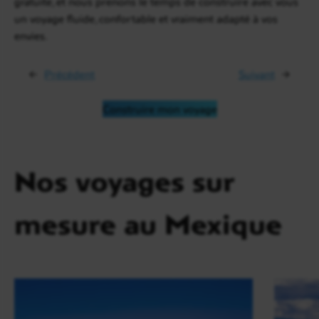
gratuite, et nous prenons le temps de construire avec vous
un voyage fluide, confortable et vraiment adapté à vos
envies.
←
Précédent
Suivant
→
Construire mon voyage
Nos voyages sur
mesure au Mexique