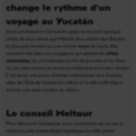
change le rythme d’un
voyage au Yucatán
Dans un itinéraire, Campeche apporte souvent quelque
chose de plus calme que Mérida, plus urbain que Bacalar,
et plus patrimonial qu’une simple étape de route. Elle
convient très bien aux voyageurs qui aiment les
villes
coloniales
, les promenades en fin de journée et les lieux
où l’on sent encore la structure historique d’un port ancien.
C’est aussi une porte d’entrée intéressante vers d’autres
sites de l’État de Campeche, même si la ville suffit déjà à
donner une vraie couleur au séjour.
Le conseil Meltour
Pour découvrir Campeche, nous conseillons de ne pas la
réduire à une simple étape logistique. La ville prend