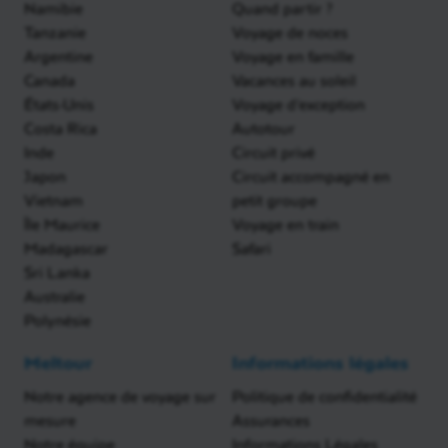
Namibie
Quand partir ?
Tanzanie
Voyage de noces
Argentine
Voyage en famille
Canada
Vacances au soleil
États-Unis
Voyage d'exception
Costa Rica
Autotour
Inde
Circuit privé
Japon
Circuit accompagné en
Vietnam
petit groupe
Île Maurice
Voyage en train
Madagascar
Safari
Sri Lanka
Australie
Polynésie
Meltour
Informations légales
Notre agence de voyage sur
Politique de confidentialité
mesure
Assurances
Notre équipe
Informations Légales