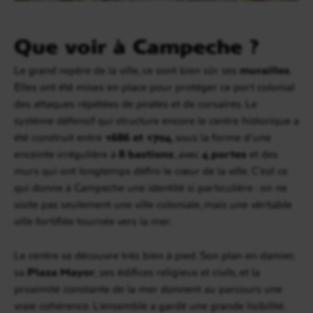
Que voir à Campeche ?
Le grand repère de la ville, ce sont bien sûr ses
murailles
.
Elles ont été mises en place pour protéger ce port colonial
des attaques répétées de pirates et de corsaires. Le
système défensif qui structure encore le centre historique a
été construit entre
1686 et 1704
, sous la forme d’une
enceinte irrégulière à
8 bastions
, avec
4 portes
et des
murs qui ont longtemps défini le cœur de la ville. C’est ce
qui donne à Campeche une identité si particulière : on ne
visite pas seulement une ville coloniale, mais une véritable
ville fortifiée tournée vers la mer.
Le centre se découvre très bien à pied. Son plan en damier,
sa
Plaza Mayor
, ses édifices religieux et civils, et la
proximité constante de la mer donnent au parcours une
vraie cohérence. L’ensemble a gardé une grande lisibilité,