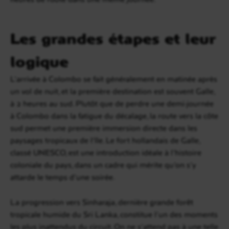
Les grandes étapes et leur
logique
L’arrivée à Colombo se fait généralement en matinée après
un vol de nuit, et la première destination est souvent Galle,
à 2 heures au sud. Plutôt que de perdre une demi-journée
à Colombo dans la fatigue du décalage, la route vers la côte
sud permet une première immersion directe dans les
paysages tropicaux de l’île. Le fort hollandais de Galle,
classé UNESCO, est une introduction idéale à l’histoire
coloniale du pays, dans un cadre qui mérite qu’on s’y
attarde le temps d’une soirée.
La progression vers Sinharaja, dernière grande forêt
tropicale humide du Sri Lanka, constitue l’un des moments
les plus inattendus du circuit. On ne s’attend pas à une telle