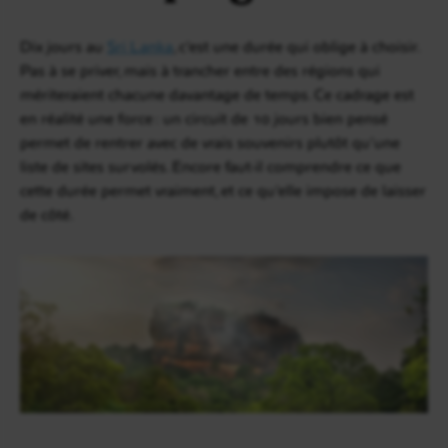
Dix jours au
Sri Lanka
, c’est une durée qui oblige à choisir.
Pas à se priver, mais à trancher entre des régions qui
mériteraient chacune davantage de temps. Ce cadrage est
en réalité une force : un circuit de 10 jours bien pensé
permet de rentrer avec de vrais souvenirs plutôt qu’une
liste de sites survolés. Encore faut-il comprendre ce que
cette durée permet vraiment, et ce qu’elle impose de laisser
de côté.