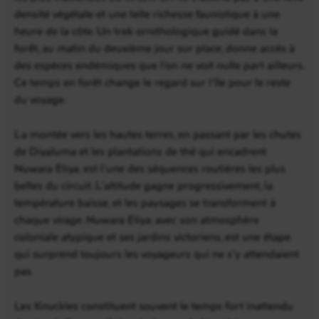
densité végétale et une telle richesse faunistique à une
heure de la côte. Un trek ornithologique guidé dans la
forêt, au matin du deuxième jour sur place, donne accès à
des espèces endémiques que l’on ne voit nulle part ailleurs.
Ce temps en forêt change le regard sur l’île pour le reste
du voyage.
La montée vers les hautes terres, en passant par les chutes
de Diyaluma et les plantations de thé qui encadrent
Nuwara Eliya, est l’une des séquences routières les plus
belles du circuit. L’altitude gagne progressivement, la
température baisse, et les paysages se transforment à
chaque virage. Nuwara Eliya, avec son atmosphère
coloniale atypique et ses jardins victoriens, est une étape
qui surprend toujours les voyageurs qui ne s’y attendaient
pas.
Les Knuckles constituent souvent le temps fort inattendu