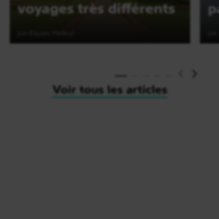
voyages très différents
p
par Equipe Meltour
par
Lire l'article
Voir tous les articles