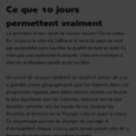
Ce que 10 jours
permettent vraiment
La première erreur serait de vouloir couvrir l’île en entier.
En 10 jours, la côte est, Jaffna et le nord du pays ne sont
pas accessibles sans sacrifier la qualité de tout le reste. Ce
n’est pas une contrainte frustrante : c’est une invitation à
aller en profondeur plutôt qu’en surface.
Un circuit de 10 jours cohérent se construit autour de 3 ou
4 grandes zones géographiques que l’on traverse dans une
progression logique, sans allers-retours inutiles. La boucle
la plus équilibrée part de Colombo, descend vers le sud
forestier, remonte vers les hautes terres, traverse les
Knuckles et termine sur le Triangle culturel avant le retour.
Ce séquençage permet de changer de paysage et
d’atmosphère chaque 2 jours, sans jamais passer plus de 3
heures de route dans une même journée.