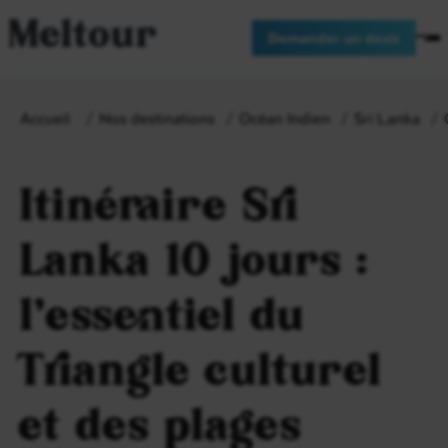
Meltour
Demander un devis
Accueil
Nos destinations
Océan Indien
Sri Lanka
Itinéraire Sri
Lanka 10 jours :
l’essentiel du
Triangle culturel
et des plages