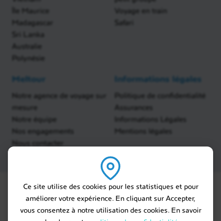
Île Maurice
Voyage en train
Madagascar
Safari
Sri Lanka
Australie
Polynésie
Meltour
Informations légales
Notre agence de voyage sur
Politique de confidentialité
mesure
Assurances
Notre équipe
Informations Légales
Nos engagements
Mentions légales
Nous contacter
Ce site utilise des cookies pour les statistiques et pour
améliorer votre expérience. En cliquant sur Accepter,
vous consentez à notre utilisation des cookies. En savoir