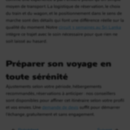
moyen de transport. La logistique de réservation, le choix
du train et du wagon, et le positionnement dans le sens de
marche sont des détails qui font une différence réelle sur la
qualité du moment. Notre
circuit 3 semaines au Sri Lanka
intègre ce trajet avec le soin nécessaire pour que rien ne
soit laissé au hasard.
Préparer son voyage en
toute sérénité
Ajustements selon votre période, hébergements
recommandés, réservations à anticiper : nos conseillers
sont disponibles pour affiner cet itinéraire selon votre profil
et vos envies. Une
demande de devis
suffit pour démarrer
l’échange, gratuitement et sans engagement.
←
Précédent
Suivant
→