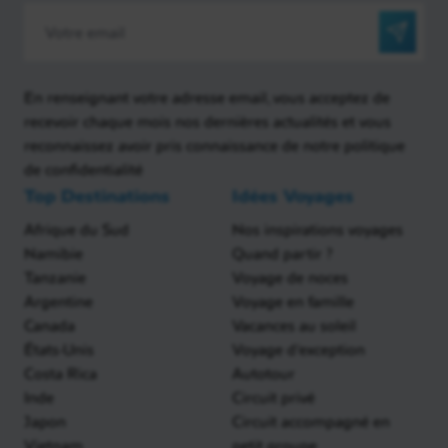
En renseignant votre adresse email, vous acceptez de
recevoir chaque mois nos dernières actualités et vous
reconnaissez avoir pris connaissance de notre politique
de confidentialité
Top Destinations
Idées Voyages
Afrique du Sud
Nos inspirations voyages
Namibie
Quand partir ?
Tanzanie
Voyage de noces
Argentine
Voyage en famille
Canada
Vacances au soleil
États-Unis
Voyage d'exception
Costa Rica
Autotour
Inde
Circuit privé
Japon
Circuit accompagné en
Vietnam
petit groupe