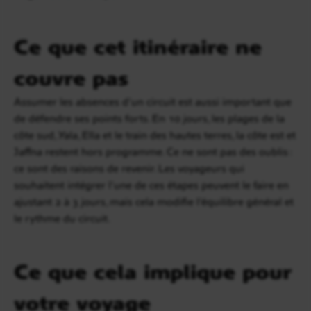
Ce que cet itinéraire ne
couvre pas
Assumer les absences d’un circuit est aussi important que
de défendre ses points forts. En 10 jours, les plages de la
côte sud, Yala, Ella et le train des hautes terres, la côte est et
Jaffna restent hors programme. Ce ne sont pas des oublis :
ce sont des raisons de revenir. Les voyageurs qui
souhaitent intégrer l’une de ces étapes peuvent le faire en
ajustant 2 à 3 jours, mais cela modifie l’équilibre général et
le rythme du circuit.
Ce que cela implique pour
votre voyage