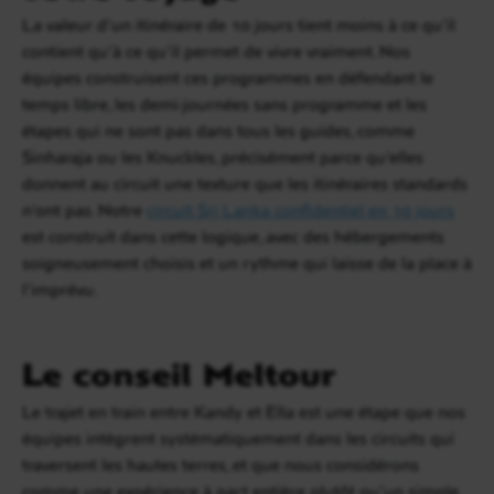
La valeur d’un itinéraire de 10 jours tient moins à ce qu’il
contient qu’à ce qu’il permet de vivre vraiment. Nos
équipes construisent ces programmes en défendant le
temps libre, les demi-journées sans programme et les
étapes qui ne sont pas dans tous les guides, comme
Sinharaja ou les Knuckles, précisément parce qu’elles
donnent au circuit une texture que les itinéraires standards
n’ont pas. Notre
circuit Sri Lanka confidentiel en 10 jours
est construit dans cette logique, avec des hébergements
soigneusement choisis et un rythme qui laisse de la place à
l’imprévu.
Le conseil Meltour
Le trajet en train entre Kandy et Ella est une étape que nos
équipes intègrent systématiquement dans les circuits qui
traversent les hautes terres, et que nous considérons
comme une expérience à part entière plutôt qu’un simple