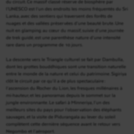
du circuit. Ce massif classé réserve de biosphère par
l’UNESCO est l’un des endroits les moins fréquentés du Sri
Lanka, avec des sentiers qui traversent des forêts de
nuages et des vallées préservées d’une beauté brute. Une
nuit en glamping au cœur du massif, suivie d’une journée
de trek guidé, est une parenthèse nature d’une intensité
rare dans un programme de 10 jours.
La descente vers le Triangle culturel se fait par Dambulla,
dont les grottes bouddhiques sont une transition naturelle
entre le monde de la nature et celui du patrimoine. Sigiriya
clôt le circuit par ce qu’il a de plus spectaculaire :
l’ascension du Rocher du Lion, les fresques millénaires à
mi-hauteur, et les panoramas depuis le sommet sur la
jungle environnante. Le safari à Minneriya, l’un des
meilleurs sites du pays pour l’observation des éléphants
sauvages, et la visite de Pidurangala au lever du soleil
complètent cette dernière séquence avant le retour vers
Negombo et l’aéroport.