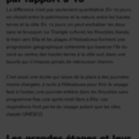
La différence n’est pas seulement quantitative. En 10 jours,
on choisit entre le patrimoine et la nature, entre les hautes
terres et la côte. En 12 jours, on peut enchaîner les deux
sans se brusquer. Le Triangle culturel, les Knuckles, Kandy,
le train vers Ella et les plages d’Hikkaduwa forment une
progression géographique cohérente qui traverse l’île du
nord au centre, des hautes terres à la côte sud, dans une
boucle qui n’impose jamais de rebrousser chemin.
C’est aussi une durée qui laisse de la place à des journées
moins chargées. 2 nuits à Hikkaduwa pour finir le voyage
face à l’océan, une journée entière dans les Knuckles sans
programme fixe, une après-midi libre à Ella : ces
respirations font partie du voyage autant que les sites
classés UNESCO.
Les grandes étapes et leur