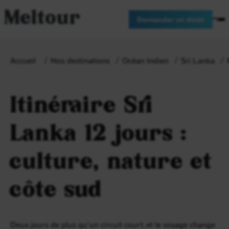
Meltour
Demander un devis
Accueil
Nos destinations
Océan Indien
Sri Lanka
Itinéraire Sri
Lanka 12 jours :
culture, nature et
côte sud
Deux jours de plus qu’un circuit court, et le voyage change