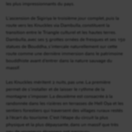
les plus impressionnants du pays.
L’ascension de Sigiriya le troisième jour complet, puis la
route vers les Knuckles via Dambulla, constituent la
transition entre le Triangle culturel et les hautes terres.
Dambulla, avec ses 5 grottes ornées de fresques et ses 150
statues de Bouddha, s’intercale naturellement sur cette
route comme une dernière immersion dans le patrimoine
bouddhiste avant d’entrer dans la nature sauvage du
massif.
Les Knuckles méritent 2 nuits, pas une. La première
permet de s’installer et de laisser le rythme de la
montagne s’imposer. La deuxième est consacrée à la
randonnée dans les rizières en terrasses de Hell Oya et les
sentiers forestiers qui traversent des villages ruraux restés
à l’écart du tourisme. C’est l’étape du circuit la plus
physique et la plus dépaysante, dans un massif que très
peu de voyageurs étrangers ont parcouru.