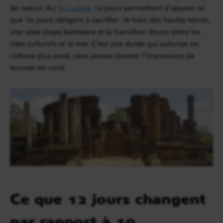
de nature. Au
Sri Lanka
, 12 jours permettent d’ajouter ce
que 10 jours obligent à sacrifier : le train des hautes terres,
une vraie étape balnéaire et la transition douce entre les
sites culturels et la mer. C’est une durée qui autorise un
rythme plus posé, sans jamais donner l’impression de
tourner en rond.
Ce que 12 jours changent
par rapport à 10