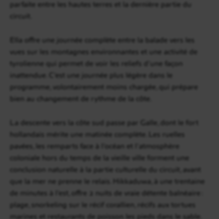
parfaite entre les hautes terres et la dernière partie du
circuit.
Ella offre une journée complète entre la balade vers les
vues sur les montagnes environnantes et une activité de
tyrolienne qui permet de voir les reliefs d’une façon
inattendue. C’est une journée plus légère dans le
programme, volontairement moins chargée, qui prépare
bien au changement de rythme de la côte.
La descente vers la côte sud passe par Galle, dont le fort
hollandais mérite une matinée complète. Les ruelles
pavées, les remparts face à l’océan et l’atmosphère
coloniale hors du temps de la vieille ville forment une
conclusion naturelle à la partie culturelle du circuit, avant
que la mer ne prenne le relais. Hikkaduwa, à une trentaine
de minutes à l’est, offre 2 nuits de vraie détente balnéaire :
plage, snorkeling sur le récif corallien, récifs aux tortues
marines et restaurants de poisson les pieds dans le sable.