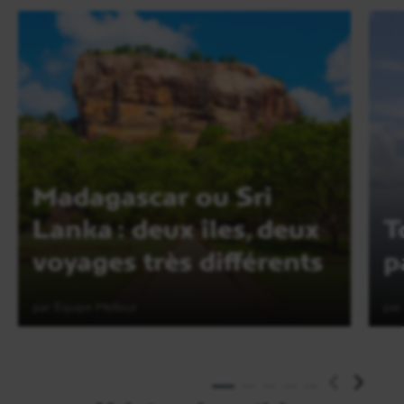
Madagascar ou Sri
Lanka : deux îles, deux
T
voyages très différents
p
par Equipe Meltour
par
Lire l'article