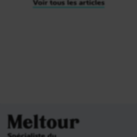
Voir tous les articles
Meltour
Spécialiste du