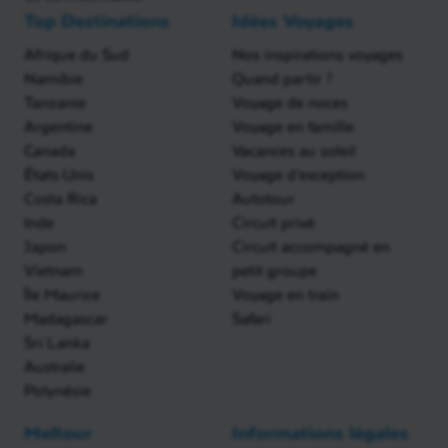
Top Destinations
Idées Voyages
Afrique du Sud
Nos inspirations voyages
Namibie
Quand partir ?
Tanzanie
Voyage de noces
Argentine
Voyage en famille
Canada
Vacances au soleil
États-Unis
Voyage d'exception
Costa Rica
Autotour
Inde
Circuit privé
Japon
Circuit accompagné en
Vietnam
petit groupe
Île Maurice
Voyage en train
Madagascar
Safari
Sri Lanka
Australie
Polynésie
Meltour
Informations légales