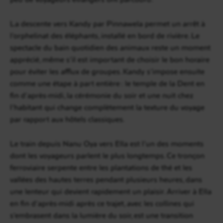
La descente vers Kandy par Pinnawela permet un arrêt à
l’orphelinat des éléphants, installé en bord de rivière. Le
spectacle du bain quotidien des animaux reste un moment
apprécié, même s’il est important de choisir le bon horaire
pour éviter les afflux de groupes. Kandy s’impose ensuite
comme une étape à part entière : le temple de la Dent en
fin d’après-midi, la cérémonie du soir et une nuit chez
l’habitant qui change complètement la texture du voyage
par rapport aux hôtels classiques.
Le train depuis Nanu Oya vers Ella est l’un des moments
dont les voyageurs parlent le plus longtemps. Ce tronçon
ferroviaire serpente entre les plantations de thé et les
vallées des hautes terres pendant plusieurs heures, dans
une lenteur qui devient rapidement un plaisir. Arriver à Ella
en fin d’après-midi après ce trajet, avec les collines qui
s’embrasent dans la lumière du soir, est une transition