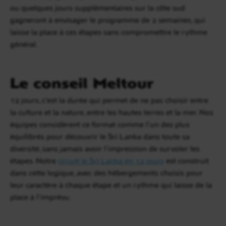
ou quelques jours supplémentaires sur la côte sud
gagneront à envisager le programme de 2 semaines, qui
laisse la place à ces étapes sans compromettre le rythme
général.
Le conseil Meltour
12 jours, c’est la durée qui permet de ne pas choisir entre
la culture et la nature, entre les hautes terres et la mer. Nos
équipes considèrent ce format comme l’un des plus
équilibrés pour découvrir le Sri Lanka dans toute sa
diversité, sans jamais avoir l’impression de survoler les
étapes. Notre
circuit le Sri Lanka en 12 jours
est construit
dans cette logique, avec des hébergements choisis pour
leur caractère à chaque étape et un rythme qui laisse de la
place à l’imprévu.