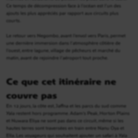
Ce temps de décompression face à l’océan est l’un des
ajouts les plus appréciés par rapport aux circuits plus
courts.
Le retour vers Negombo, avant l’envol vers Paris, permet
une dernière immersion dans l’atmosphère côtière de
l’ouest, entre lagune, village de pêcheurs et marché du
matin, avant de rejoindre l’aéroport tout proche.
Ce que cet itinéraire ne
couvre pas
En 12 jours, la côte est, Jaffna et les parcs du sud comme
Yala restent hors programme. Adam’s Peak, Horton Plains
et Nuwara Eliya ne sont pas dans ce circuit, même si les
hautes terres sont traversées en train entre Nanu Oya et
Ella. Les voyageurs qui souhaitent ajouter un safari à Yala