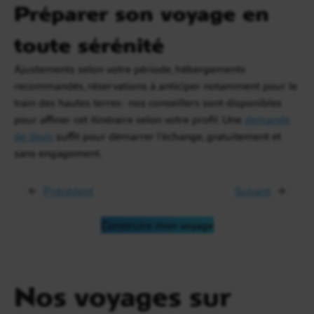
Préparer son voyage en
toute sérénité
Ajustements selon votre période, hébergements
recommandés, réservations à anticiper notamment pour le
train des hautes terres : nos conseillers sont disponibles
pour affiner cet itinéraire selon votre profil. Une
demande
de devis
suffit pour démarrer l’échange, gratuitement et
sans engagement.
←
Précédent
Suivant
→
Construire mon voyage
Nos voyages sur