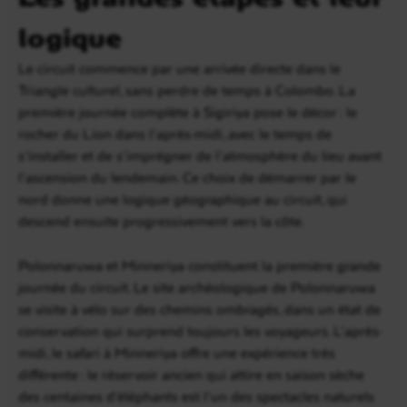
logique
Le circuit commence par une arrivée directe dans le
Triangle culturel, sans perdre de temps à Colombo. La
première journée complète à Sigiriya pose le décor : le
rocher du Lion dans l’après-midi, avec le temps de
s’installer et de s’imprégner de l’atmosphère du lieu avant
l’ascension du lendemain. Ce choix de démarrer par le
nord donne une logique géographique au circuit, qui
descend ensuite progressivement vers la côte.
Polonnaruwa et Minneriya constituent la première grande
journée du circuit. Le site archéologique de Polonnaruwa
se visite à vélo sur des chemins ombragés, dans un état de
conservation qui surprend toujours les voyageurs. L’après-
midi, le safari à Minneriya offre une expérience très
différente : le réservoir ancien qui attire en saison sèche
des centaines d’éléphants est l’un des spectacles naturels