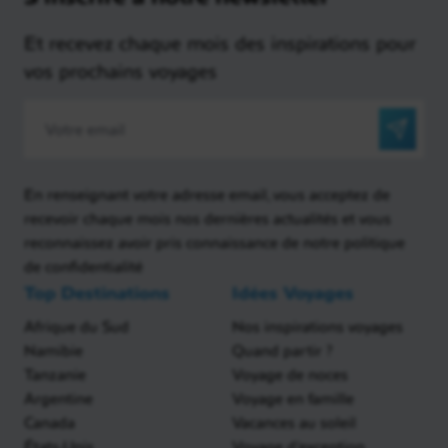
Et recevez chaque mois des inspirations pour
vos prochains voyages
En renseignant votre adresse email, vous acceptez de
recevoir chaque mois nos dernières actualités et vous
reconnaissez avoir pris connaissance de notre politique
de confidentialité
Top Destinations
Idées Voyages
Afrique du Sud
Nos inspirations voyages
Namibie
Quand partir ?
Tanzanie
Voyage de noces
Argentine
Voyage en famille
Canada
Vacances au soleil
États-Unis
Voyage d'exception