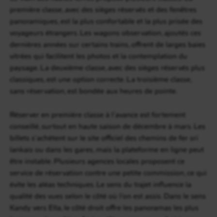
première classe, avec des sièges réservés et des fenêtres
panoramiques, est la plus confortable et la plus prisée des
voyageurs étrangers. Les wagons observation, ajoutés ces
dernières années sur certains trains, offrent de larges baies
vitrées qui facilitent les photos et la contemplation du
paysage. La deuxième classe, avec des sièges réservés plus
classiques, est une option correcte. La troisième classe,
sans réservation, est bondée aux heures de pointe.
Réserver en première classe à l’avance est fortement
conseillé, surtout en haute saison de décembre à mars. Les
billets s’achètent sur le site officiel des chemins de fer sri
lankais ou dans les gares, mais la plateforme en ligne peut
être instable. Plusieurs agences locales proposent ce
service de réservation contre une petite commission, ce qui
évite les aléas techniques. Le sens du trajet influence la
qualité des vues selon le côté où l’on est assis. Dans le sens
Kandy vers Ella, le côté droit offre les panoramas les plus