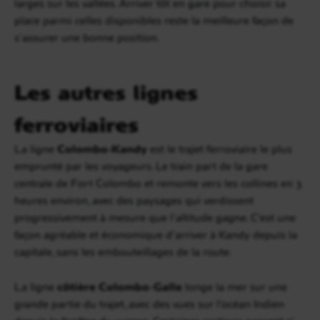
larges sur les vallées. Arriver tôt en gare pour choisir sa
place parmi celles disponibles reste la meilleure façon de
s’assurer une bonne position.
Les autres lignes
ferroviaires
La ligne
Colombo-Kandy
est le trajet ferroviaire le plus
emprunté par les voyageurs. Le train part de la gare
centrale de Fort Colombo et remonte vers les collines en 3
heures environ, avec des paysages qui verdissent
progressivement à mesure que l’altitude gagne. C’est une
façon agréable et économique d’arriver à Kandy depuis la
capitale, sans les embouteillages de la route.
La ligne
côtière Colombo-Galle
longe la mer sur une
grande partie du trajet, avec des vues sur l’océan Indien