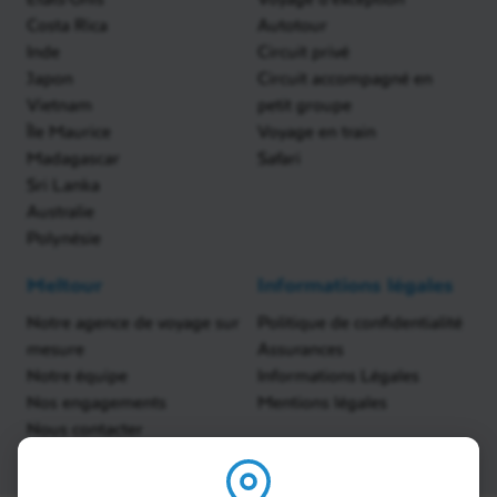
Costa Rica
Autotour
Inde
Circuit privé
Japon
Circuit accompagné en
Vietnam
petit groupe
Île Maurice
Voyage en train
Madagascar
Safari
Sri Lanka
Australie
Polynésie
Meltour
Informations légales
Notre agence de voyage sur
Politique de confidentialité
mesure
Assurances
Notre équipe
Informations Légales
Nos engagements
Mentions légales
Nous contacter