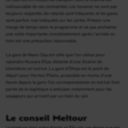
indissociable de ses contraintes. Les horaires ne sont pas
toujours respectés, les retards sont fréquents, et les gares
sont parfois mal indiquées sur les cartes. Prévoir une
marge de temps dans le programme et ne pas enchaîner
une visite importante immédiatement après l’arrivée en
train est une précaution raisonnable.
La gare de Nanu Oya est celle que l’on utilise pour
rejoindre Nuwara Eliya, distante d’une dizaine de
kilomètres en tuk-tuk. La gare d’Ohiya est le point de
départ pour Horton Plains, accessible en moins d’une
heure depuis la gare. Ces correspondances en tuk-tuk font
partie de la logistique à anticiper, notamment pour les
voyageurs qui arrivent par un train du soir.
Le conseil Meltour
Le trajet en train entre Kandy et Ella est une étape que nos