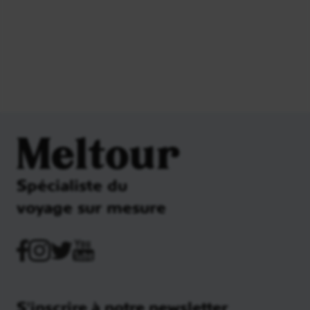
Meltour
Spécialiste du
voyage sur mesure
S'inscrire à notre newsletter