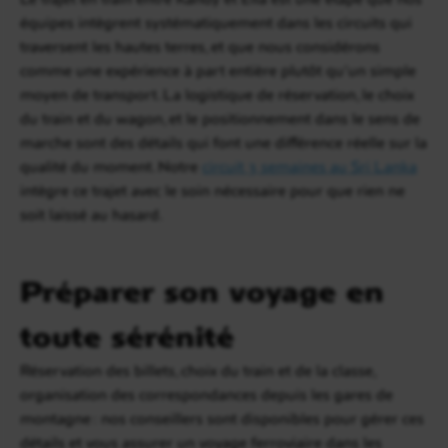
équipes intègrent systématiquement dans les circuits qui
traversent les hautes terres, et que nous considérons
comme une expérience à part entière plutôt qu’un simple
moyen de transport. La logistique de réservation, le choix
du train et du wagon, et le positionnement dans le sens de
marche sont des détails qui font une différence réelle sur la
qualité du moment. Notre
circuit 3 semaines au Sri Lanka
intègre ce trajet avec le soin nécessaire pour que rien ne
soit laissé au hasard.
Préparer son voyage en
toute sérénité
Réservation des billets, choix du train et de la classe,
organisation des correspondances depuis les gares de
montagne : nos conseillers sont disponibles pour gérer ces
détails et vous assurer un voyage ferroviaire dans les