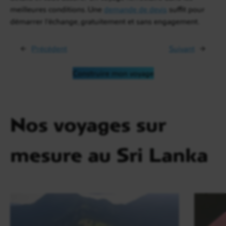
meilleures conditions. Une
demande de devis
suffit pour
démarrer l’échange, gratuitement et sans engagement.
←
Précédent
Suivant
→
Construire mon voyage
Nos voyages sur
mesure au Sri Lanka