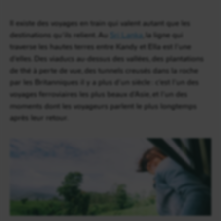
Il existe des voyages en train qui valent autant que les
destinations qu’ils relient. Au
Sri Lanka
, la ligne qui
traverse les hautes terres entre Kandy et Ella est l’une
d’elles. Des viaducs au-dessus des vallées, des plantations
de thé à perte de vue, des tunnels creusés dans la roche
par les Britanniques il y a plus d’un siècle : c’est l’un des
voyages ferroviaires les plus beaux d’Asie, et l’un des
moments dont les voyageurs parlent le plus longtemps
après leur retour.