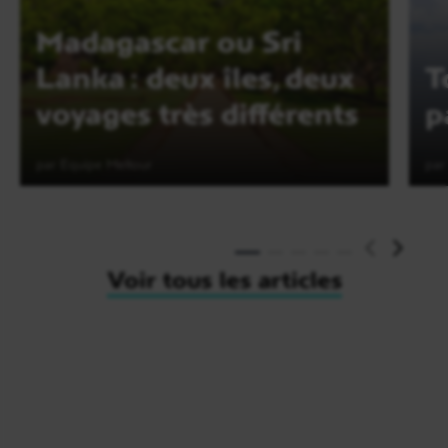
Madagascar ou Sri
Lanka : deux îles, deux
T
voyages très différents
p
par Equipe Meltour
par
Lire l'article
Voir tous les articles