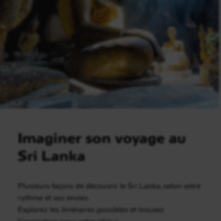
Imaginer son voyage au
Sri Lanka
Plusieurs façons de découvrir le Sri Lanka, selon votre
rythme et vos envies.
Explorez les itinéraires possibles et trouvez
l’inspiration pour votre séjour.