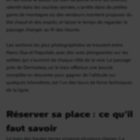
ralentit dans les courbes serrées, s’arrête dans de petites
gares de montagne où des vendeurs montent proposer du
thé chaud et des snacks, et laisse le temps de regarder le
paysage changer au fil des heures.
Les sections les plus photographiées se trouvent entre
Nanu Oya et Haputale, avec des vues plongeantes sur les
vallées qui s’ouvrent de chaque côté de la voie. Le passage
près de Demodara, où le train effectue une boucle
complète en descente pour gagner de l’altitude sur
quelques kilomètres, est l’un des tours de force techniques
de la ligne.
Réserver sa place : ce qu’il
faut savoir
Le train des hautes terres propose plusieurs classes. La