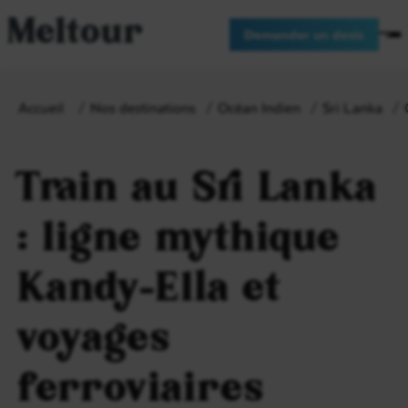
Meltour
Demander un devis
Accueil
Nos destinations
Océan Indien
Sri Lanka
Train au Sri Lanka
: ligne mythique
Kandy-Ella et
voyages
ferroviaires