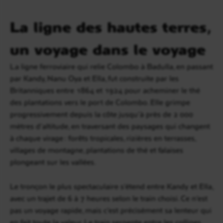
La ligne des hautes terres,
un voyage dans le voyage
La ligne ferroviaire qui relie Colombo à Badulla, en passant
par Kandy, Nanu Oya et Ella, fut construite par les
Britanniques entre 1864 et 1924 pour acheminer le thé
des plantations vers le port de Colombo. Elle grimpe
progressivement depuis la côte jusqu’à près de 2 000
mètres d’altitude, en traversant des paysages qui changent
à chaque virage : forêts tropicales, rizières en terrasses,
villages de montagne, plantations de thé et falaises
plongeant sur les vallées.
Le tronçon le plus spectaculaire s’étend entre Kandy et Ella,
avec un trajet de 6 à 7 heures selon le train choisi. Ce n’est
pas un voyage rapide, mais c’est précisément sa lenteur qui
en fait toute la valeur. Le train serpente entre les collines,