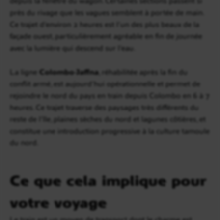
depuis la fenêtre du wagon. Certaines sections passent si
près du rivage que les vagues semblent à portée de main.
Ce trajet d’environ 2 heures est l’un des plus beaux de la
façade ouest, particulièrement agréable en fin de journée
avec la lumière qui descend sur l’eau.
La ligne
Colombo-Jaffna
, réhabilitée après la fin du
conflit armé, est aujourd’hui opérationnelle et permet de
rejoindre le nord du pays en train depuis Colombo en 6 à 7
heures. Ce trajet traverse des paysages très différents du
reste de l’île, plaines sèches du nord et lagunes côtières, et
constitue une introduction progressive à la culture tamoule
du nord.
Ce que cela implique pour
votre voyage
Le train est un moyen de transport dont le charme est