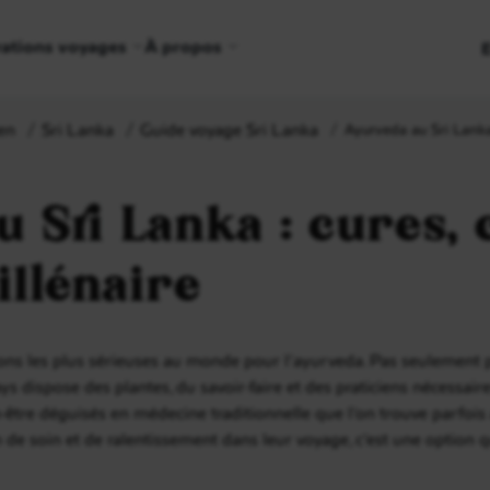
rations voyages
À propos
en
Sri Lanka
Guide voyage Sri Lanka
Ayurveda au Sri Lanka 
 Sri Lanka : cures, 
illénaire
ions les plus sérieuses au monde pour l’ayurveda. Pas seulement p
ys dispose des plantes, du savoir-faire et des praticiens nécessai
-être déguisés en médecine traditionnelle que l’on trouve parfois 
de soin et de ralentissement dans leur voyage, c’est une option q