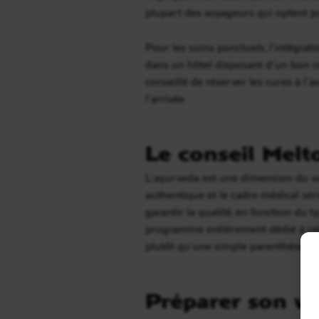
plupart des voyageurs qui optent pou
Pour les soins ponctuels, l’intégrat
dans un hôtel disposant d’un bon c
conseillé de réserver les cures à l’
l’arrivée.
Le conseil Melt
L’ayurveda est une dimension du vo
authentique et le cadre médical sér
garantir la qualité, en fonction du 
programme entièrement dédié à cett
plutôt qu’une simple parenthèse.
Préparer son vo