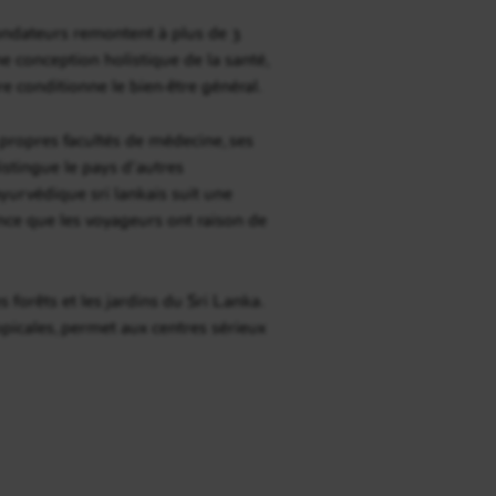
fondateurs remontent à plus de 3
ne conception holistique de la santé,
e conditionne le bien-être général.
propres facultés de médecine, ses
distingue le pays d’autres
urvédique sri lankais suit une
ence que les voyageurs ont raison de
forêts et les jardins du Sri Lanka.
opicales, permet aux centres sérieux