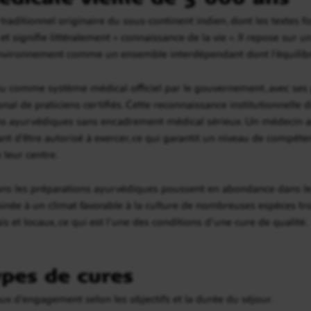
raditionnel originaire du sous-continent indien, dont les textes 
t signifie littéralement « connaissance de la vie ». Il repose sur u
 l’environnement comme un ensemble interdépendant dont l’équilibr
nu comme système médical officiel par le gouvernement, avec ses 
onal de praticiens certifiés. Cette reconnaissance institutionnelle 
ns ayurvédiques sans encadrement médical sérieux. Un médecin ay
ant d’être autorisé à exercer, ce qui garantit un niveau de compét
 leur centre.
ans les préparations ayurvédiques poussent en abondance dans les 
binée à un climat favorable à la culture de nombreuses espèces tr
ais et locaux, ce qui est l’une des conditions d’une cure de qualité.
ypes de cures
x d’engagement selon les objectifs et la durée du séjour.