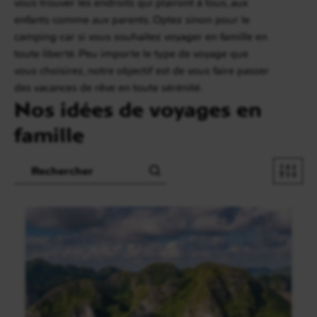
vous trouver les endroits qui plairont à tous, aux
enfants comme aux parents. Optez sinon pour le
camping-car si vous souhaitez voyager en famille en
toute liberté. Peu importe le type de voyage que
vous choisirez, notre objectif est de vous faire passer
des vacances de rêve en toute sérénité.
Nos idées de voyages en
famille
Recherche