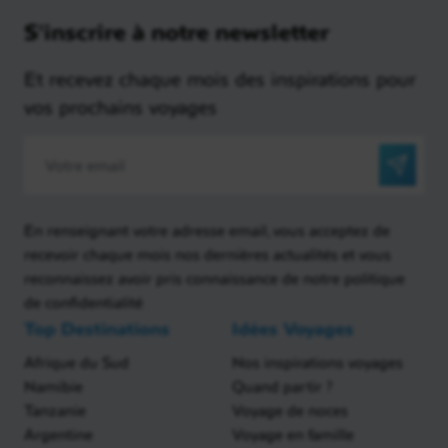
S'inscrire à notre newsletter
Et recevez chaque mois des inspirations pour
vos prochains voyages
En renseignant votre adresse email, vous acceptez de
recevoir chaque mois nos dernières actualités et vous
reconnaissez avoir pris connaissance de notre politique
de confidentialité
Top Destinations
Idées Voyages
Afrique du Sud
Nos inspirations voyages
Namibie
Quand partir ?
Tanzanie
Voyage de noces
Argentine
Voyage en famille