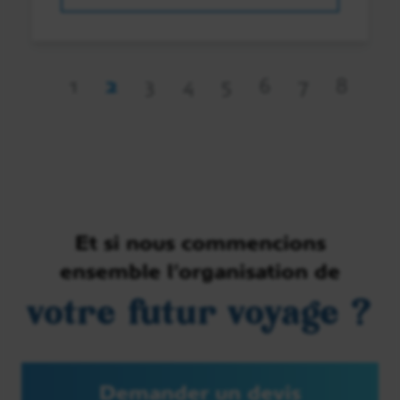
1
2
3
4
5
6
7
8
Et si nous commencions
ensemble l’organisation de
votre futur voyage ?
Demander un devis