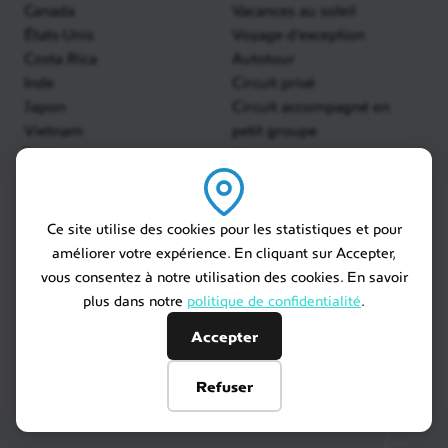
Canada
Vacances au soleil
États-Unis
Voyage d'exception
Costa Rica
Autotour
Inde
Circuit privé
Japon
Circuit accompagné en
Vietnam
petit groupe
Île Maurice
Voyage en train
Madagascar
Safari
Sri Lanka
Australie
Ce site utilise des cookies pour les statistiques et pour
Polynésie
améliorer votre expérience. En cliquant sur Accepter,
vous consentez à notre utilisation des cookies. En savoir
Meltour
Informations légales
plus dans notre
politique de confidentialité
.
Notre agence de voyage sur
Politique de confidentialité
Accepter
mesure
Assurances
Notre équipe
Informations Légales
Refuser
Nos engagements
Mentions légales
Nous contacter