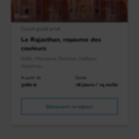
Inde
Circuit guidé privé
Le Rajasthan, royaume des
couleurs
Delhi, Mandawa, Pushkar, Jodhpur,
Jaisalmer,..
À partir de
Durée
3260 €
16 jours / 14 nuits
Découvrir ce séjour