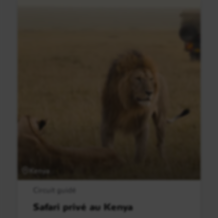
Kenya
Circuit guidé
Safari privé au Kenya