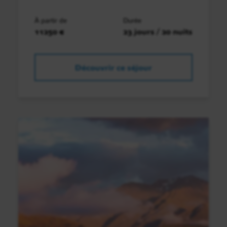
À partir de
Durée
11250 €
23 jours / 20 nuits
Découvrir ce séjour