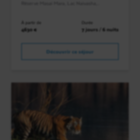
Réserve Masaï Mara, Lac Naivasha,..
À partir de
Durée
4630 €
7 jours / 6 nuits
Découvrir ce séjour