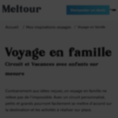
Meltour
Demander un devis
Accueil
Nos inspirations voyages
Voyage en famille
Voyage en famille
Circuit et Vacances avec enfants sur
mesure
Contrairement aux idées reçues, un voyage en famille ne
relève pas de l’impossible. Avec un circuit personnalisé,
petits et grands pourront facilement se mettre d’accord sur
la destination et les activités à réaliser sur place.