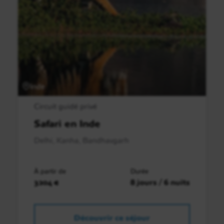
Inde
Circuit guidé privé
Safari en Inde
Delhi, Kanha, Bandhavgarh
À partir de
Durée
3204 €
8 jours / 6 nuits
Découvrir ce séjour