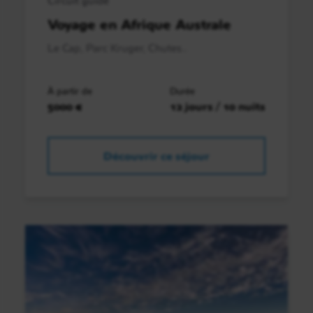
Voyage en Afrique Australe
Le Cap, Parc Kruger, Chutes..
À partir de
Durée
5000 €
12 jours / 10 nuits
Découvrir ce séjour