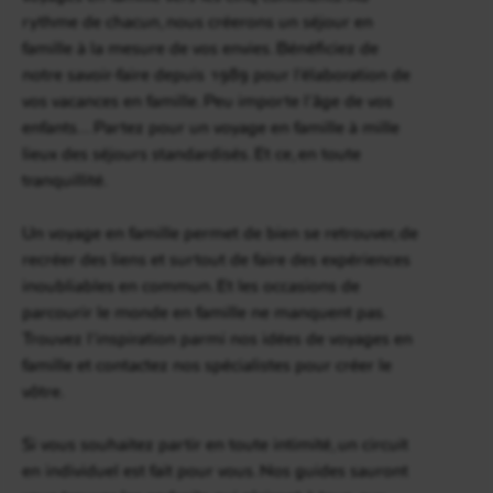
rythme de chacun, nous créerons un séjour en
famille à la mesure de vos envies. Bénéficiez de
notre savoir-faire depuis 1989 pour l’élaboration de
vos vacances en famille. Peu importe l’âge de vos
enfants… Partez pour un voyage en famille à mille
lieux des séjours standardisés. Et ce, en toute
tranquillité.
Un voyage en famille permet de bien se retrouver, de
recréer des liens et surtout de faire des expériences
inoubliables en commun. Et les occasions de
parcourir le monde en famille ne manquent pas.
Trouvez l’inspiration parmi nos idées de voyages en
famille et contactez nos spécialistes pour créer le
vôtre.
Si vous souhaitez partir en toute intimité, un circuit
en individuel est fait pour vous. Nos guides sauront