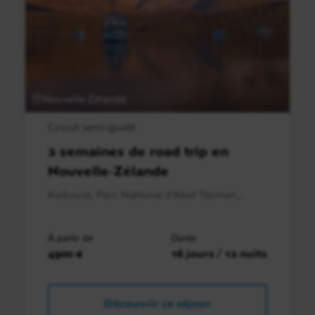
Nouvelle-Zélande
Circuit semi-guidé
2 semaines de road trip en
Nouvelle-Zélande
Kaikoura, Parc National d’Abel Tasman,..
À partir de
Durée
4900 €
16 jours / 12 nuits
Découvrir ce séjour