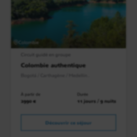
Colombie
Circuit guidé en groupe
Colombie authentique
Bogotá / Carthagène / Medellín..
À partir de
Durée
2990 €
11 jours / 9 nuits
Découvrir ce séjour