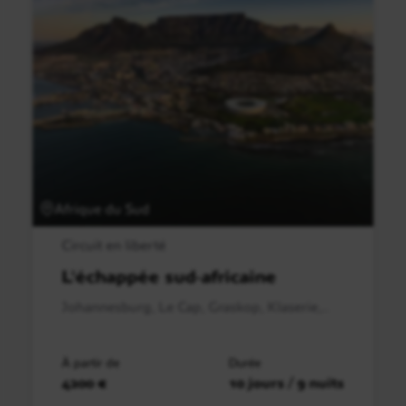
Afrique du Sud
Circuit en liberté
L'échappée sud-africaine
Johannesburg, Le Cap, Graskop, Klaserie,..
À partir de
Durée
4200 €
10 jours / 9 nuits