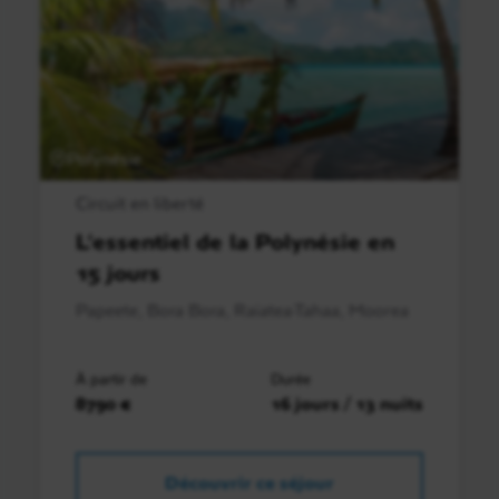
Polynésie
Circuit en liberté
L’essentiel de la Polynésie en
15 jours
Papeete, Bora Bora, Raiatea-Tahaa, Moorea
À partir de
Durée
8790 €
16 jours / 13 nuits
Découvrir ce séjour