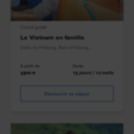
Vietnam
Circuit guidé
Le Vietnam en famille
Delta du Mékong, Baie d'Halong,..
À partir de
Durée
3900 €
15 jours / 12 nuits
Découvrir ce séjour