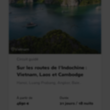
Vietnam
Circuit guidé
Sur les routes de l’Indochine :
Vietnam, Laos et Cambodge
Hanoï, Luang Prabang, Angkor, Baie..
À partir de
Durée
4690 €
21 jours / 18 nuits