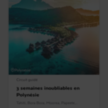
Polynésie
Circuit guidé
3 semaines inoubliables en
Polynésie
Tahiti, Bora Bora, Moorea, Papeete,..