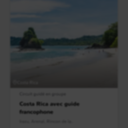
Costa Rica
Circuit guidé en groupe
Costa Rica avec guide
francophone
Irazu, Arenal, Rincon de la..