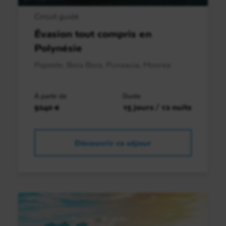
Circuit guidé
Évasion tout compris en
Polynésie
Papeete, Bora Bora, Punaauia, Moorea
À partir de
Durée
9240 €
15 jours / 12 nuits
Découvrir ce séjour