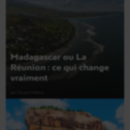
Lire l'article
Madagascar ou La
Réunion : ce qui change
vraiment
par Equipe Meltour
Lire l'article