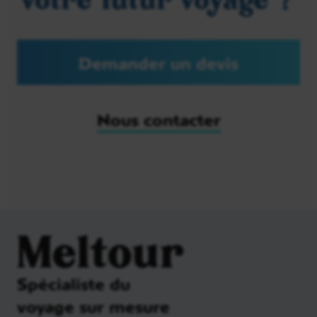
votre futur voyage ?
Demander un devis
Nous contacter
Meltour
Spécialiste du
voyage sur mesure