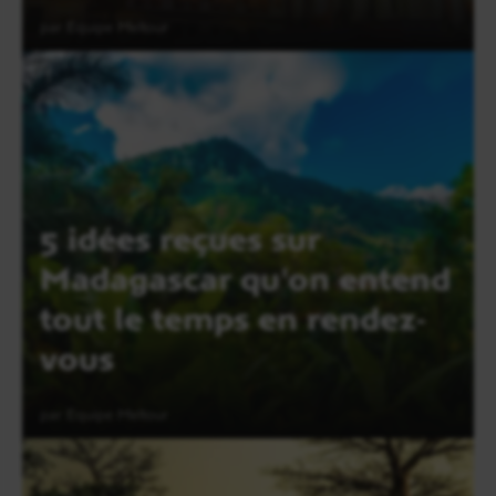
par Equipe Meltour
Lire l'article
5 idées reçues sur
Madagascar qu'on entend
tout le temps en rendez-
vous
par Equipe Meltour
Lire l'article