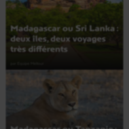
Madagascar ou Sri Lanka :
deux îles, deux voyages
très différents
par Equipe Meltour
Lire l'article
Madagascar ou Tanzanie :