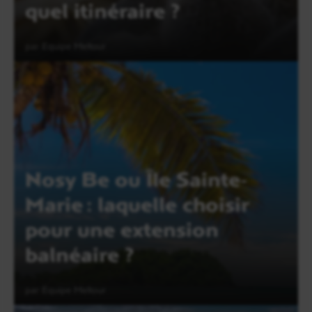
quel itinéraire ?
par Equipe Meltour
Lire l'article
Nosy Be ou Île Sainte-
Marie : laquelle choisir
pour une extension
balnéaire ?
par Equipe Meltour