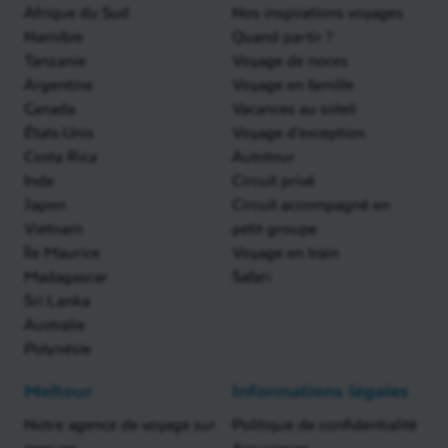
Afrique du Sud
Nos inspirations voyages
Namibie
Quand partir ?
Tanzanie
Voyage de noces
Argentine
Voyage en famille
Canada
Vacances au soleil
États-Unis
Voyage d'exception
Costa Rica
Autotour
Inde
Circuit privé
Japon
Circuit accompagné en
Vietnam
petit groupe
Île Maurice
Voyage en train
Madagascar
Safari
Sri Lanka
Australie
Polynésie
Meltour
Informations légales
Notre agence de voyage sur
Politique de confidentialité
mesure
Assurances