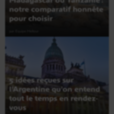
notre comparatif honnête
pour choisir
par Equipe Meltour
Lire l'article
5 idées reçues sur
l'Argentine qu'on entend
tout le temps en rendez-
vous