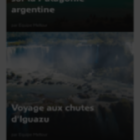
argentine
par Equipe Meltour
Lire l'article
Voyage aux chutes
d'Iguazu
par Equipe Meltour