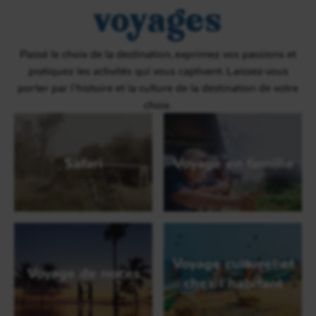
voyages
Passé le choix de la destination, exprimez vos passions et
pratiquez les activités qui vous captivent. Laissez-vous
porter par l’histoire et la culture de la destination de votre
choix.
Safari
Voyage en famille
Voyage culturel et
Voyage de noces
chez l'habitant