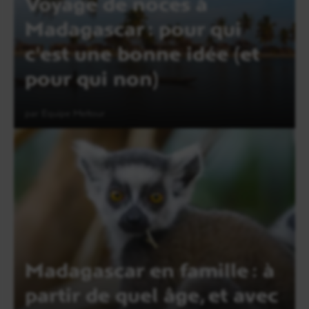
Voyage de noces à
Madagascar : pour qui
c'est une bonne idée (et
pour qui non)
par Equipe Meltour
Lire l'article
Madagascar en famille : à
partir de quel âge, et avec