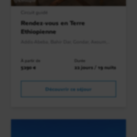
Circuit guidé
Rendez-vous en Terre
Ethiopienne
Addis-Abeba, Bahir Dar, Gondar, Axoum,..
À partir de
Durée
5290 €
22 jours / 19 nuits
Découvrir ce séjour