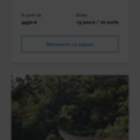
À partir de
Durée
4430 €
13 jours / 10 nuits
Découvrir ce séjour