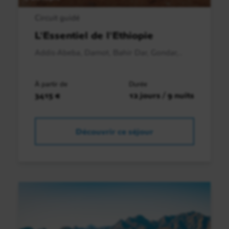
Circuit guidé
L'Essentiel de l'Ethiopie
Addis-Abeba, Damot, Bahir Dar, Gondar,..
À partir de
Durée
3415 €
12 jours / 9 nuits
Découvrir ce séjour