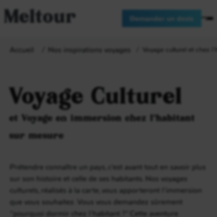
Meltour
Demander un devis
Accueil
Nos inspirations voyages
Voyage culturel et chez l'
Voyage Culturel
et Voyage en immersion chez l'habitant
sur mesure
Prétendre connaître un pays, c’est avant tout en savoir plus
sur son histoire et celle de ses habitants. Nos voyages
culturels, réalisés à la carte, vous apporteront l’immersion
que vous souhaitez. Vous vous demandez sûrement
“pourquoi dormir chez l'habitant ?” Cette aventure