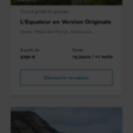
Circuit guidé en groupe
L'Equateur en Version Originale
Quito, Mitad del Mundi, Amazonie,..
À partir de
Durée
3250 €
13 jours / 11 nuits
Découvrir ce séjour