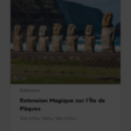
Chili
Extension
Extension Magique sur l'Île de
Pâques
Site d'Ahu Vaihu, Site d'Ahu..