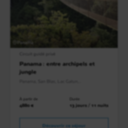
Panama
Circuit guidé privé
Panama : entre archipels et
jungle
Panama, San Blas, Lac Gatun,..
À partir de
Durée
4880 €
13 jours / 11 nuits
Découvrir ce séjour