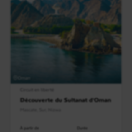
Oman
Circuit en liberté
Découverte du Sultanat d'Oman
Mascate, Sur, Nizwa
À partir de
Durée