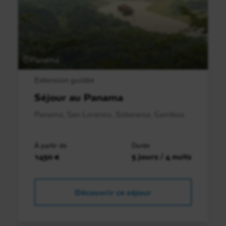
Panama
Extension guidée
Séjour au Panama
Panama, San Lorenzo, Soberania, Gamboa
À partir de
Durée
1450 €
5 jours / 4 nuits
Découvrir ce séjour