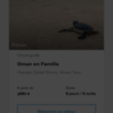
Oman
Circuit guidé
Oman en Famille
Mascate, Djebel Shams, Nizwa, Sour
À partir de
Durée
3680 €
8 jours / 6 nuits
Découvrir ce séjour