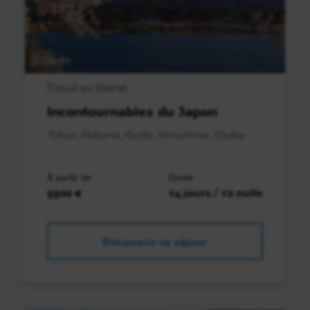
Japon
Circuit en liberté
Incontournables du Japon
Tokyo, Hakone, Kyoto, Hiroshima, Osaka
À partir de
Durée
5500 €
14 jours / 12 nuits
Découvrir ce séjour