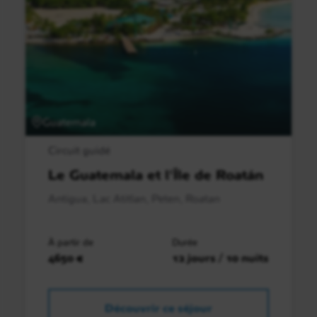
Guatemala
Circuit guidé
Le Guatemala et l'Île de Roatán
Antigua, Lac Atitlan, Peten, Roatan
À partir de
Durée
4650 €
12 jours / 10 nuits
Découvrir ce séjour