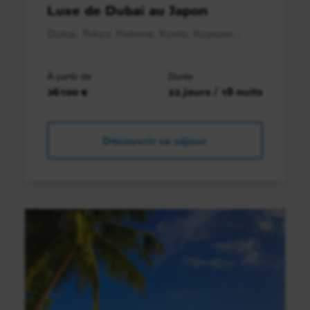
Luxe de Dubaï au Japon
Dubai, Tokyo, Hakone, Kyoto, Koyasan,..
À partir de
Durée
26100 €
22 jours / 18 nuits
Découvrir ce séjour