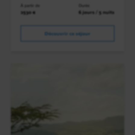
À partir de
Durée
2530 €
6 jours / 5 nuits
Découvrir ce séjour