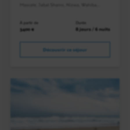
Mascate, Jabal Shams, Nizwa, Wahiba,..
À partir de
Durée
3400 €
8 jours / 6 nuits
Découvrir ce séjour