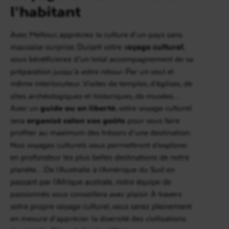
l’habitant
Avec Meltour, appréciez la culture d’un pays sans
mauvaise surprise. Durant votre v
oyage culturel
,
vous bénéficierez d’un total accompagnement de sa
préparation jusqu’à votre retour. Par un seul et
même interlocuteur. Visites de temples, d’églises, de
sites archéologiques et historiques, de musées…
Avec un
guide ou en liberté
, votre voyage culturel
sera
organisé selon vos goûts
pour vous faire
profiter au maximum des trésors d’une destination.
Nos voyages culturels vous permettront d’explorer
en profondeur les plus belles destinations de notre
planète… De l’Australie à l’Amérique du Sud en
passant par l’Afrique australe, notre équipe de
passionnés vous conseillera avec plaisir. À travers
votre propre voyage culturel, vous serez pleinement
en mesure d’apprécier la diversité des civilisations