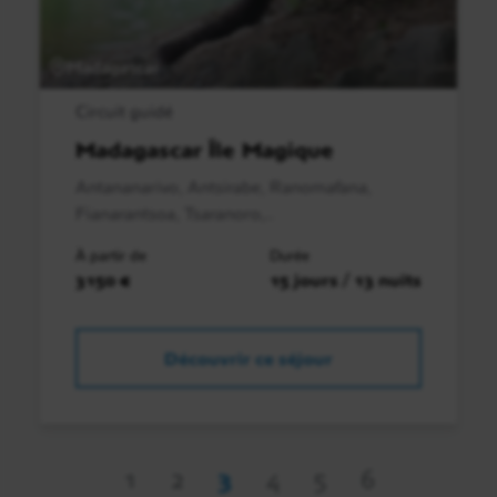
Madagascar
Circuit guidé
Madagascar Île Magique
Antananarivo, Antsirabe, Ranomafana,
Fianarantsoa, Tsaranoro,..
À partir de
Durée
3150 €
15 jours / 13 nuits
Découvrir ce séjour
1
2
3
4
5
6