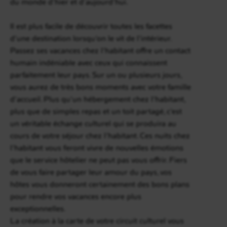
du monde d’hier et d’aujourd’hui.
Il est plus facile de découvrir toutes les facettes
d’une destination lorsqu’on le vit de l’intérieur.
Passez ses vacances chez l’habitant offre un contact
humain indéniable avec ceux qui connaissent
parfaitement leur pays. Sur un ou plusieurs jours,
vous aurez de très bons moments avec votre famille
d’accueil. Plus qu’un hébergement chez l’habitant,
plus que de simples repas et un toit partagé, c’est
un véritable échange culturel qui se produira au
cours de votre séjour chez l’habitant. Ces nuits chez
l’habitant vous feront vivre de nouvelles émotions
que le service hôtelier ne peut pas vous offrir. Fiers
de vous faire partager leur amour du pays, vos
hôtes vous donneront certainement des bons plans
pour rendre vos vacances encore plus
exceptionnelles.
La création à la carte de votre circuit culturel vous