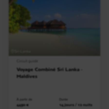
Sri Lanka
Circuit guidé
Voyage Combiné Sri Lanka -
Maldives
À partir de
Durée
4490 €
14 jours / 12 nuits